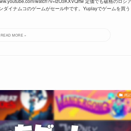
outube.com/watch?v=IzO3KXVQrtw 定価でも破格のロシ
バンダイナムコのゲームがセール中です。Yuplayでゲームを買う
雑記