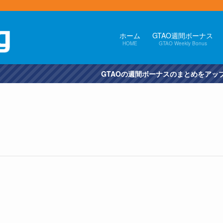
ホーム
GTAO週間ボーナス
HOME
GTAO Weekly Bonus
Oの週間ボーナスのまとめをアップしました。（次回の更新は10/6予定）