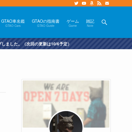
GTAO車名鑑
GTAOの指南書
ゲーム
雑記
GTAO Cars
GTAO Guide
Game
Note