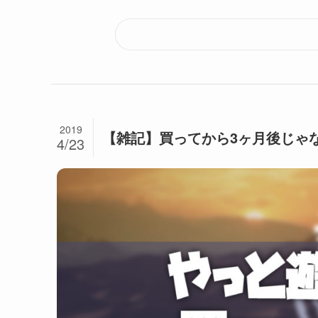
2019
【雑記】買ってから3ヶ月後じゃ
4/23