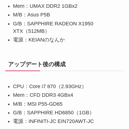
Mem：UMAX DDR2 1GBx2
M/B：Asus P5B
G/B：SAPPHIRE RADEON X1950
XTX（512MB）
電源：KEIANのなんか
アップデート後の構成
CPU：Core i7 870（2.93GHz）
Mem：CFD DDR3 4GBx4
M/B：MSI P55-GD65
G/B：SAPPHIRE HD6850（1GB）
電源：INFINITI-JC EIN720AWT-JC