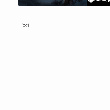
[toc]