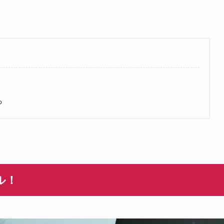
！
ら
ル！