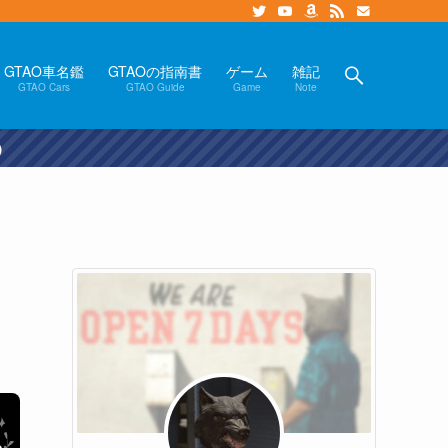
GTAO車名鑑
GTAOの指南書
ゲーム
雑記
GTAO Cars
GTAO Guide
Game
Note