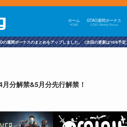
ホーム
GTAO週間ボーナス
HOME
GTAO Weekly Bonus
アップしました。（次回の更新は10/6予定）
19年4月分解禁&5月分先行解禁！