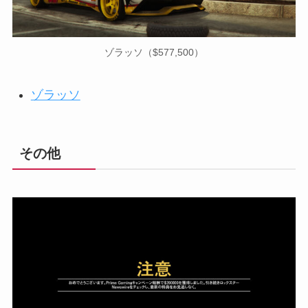
ゾラッソ（$577,500）
ゾラッソ
その他