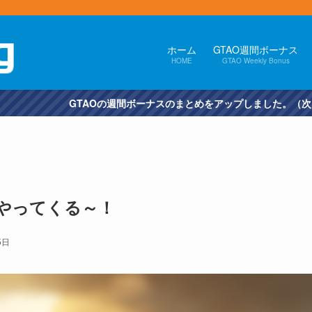
ホーム
GTAO週間ボーナス
HOME
GTAO Weekly Bonus
の週間ボーナスのまとめをアップしました。（次回の更新は10/6予定）
がやってくる～！
5日