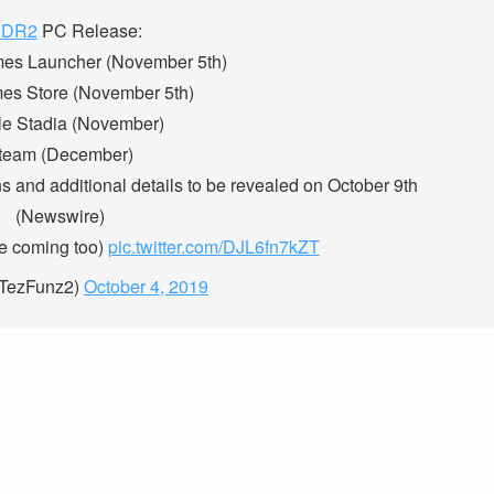
RDR2
PC Release:
es Launcher (November 5th)
es Store (November 5th)
e Stadia (November)
team (December)
ns and additional details to be revealed on October 9th
(Newswire)
be coming too)
pic.twitter.com/DJL6fn7kZT
TezFunz2)
October 4, 2019