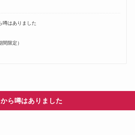
ら噂はありました
期間限定）
？
りから噂はありました