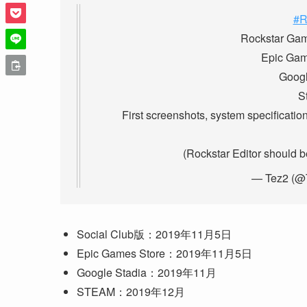
#
Rockstar Gam
Epic Gam
Googl
S
First screenshots, system specificatio
(Rockstar Editor should 
— Tez2 (@
Social Club版：2019年11月5日
Epic Games Store：2019年11月5日
Google Stadia：2019年11月
STEAM：2019年12月