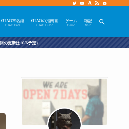
GTAO車名鑑
GTAOの指南書
ゲーム
雑記
GTAO Cars
GTAO Guide
Game
Note