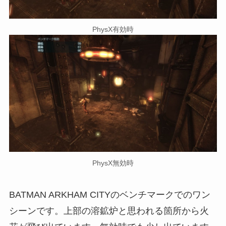
PhysX有効時
PhysX無効時
BATMAN ARKHAM CITYのベンチマークでのワン
シーンです。上部の溶鉱炉と思われる箇所から火